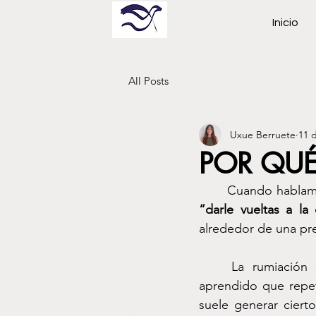
Inicio
All Posts
Uxue Berruete
11 
POR QU
	Cuando hablam
“darle vueltas a la
alrededor de una pr
	La rumiación
aprendido que repet
suele generar ciert