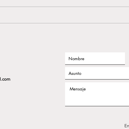
En el deporte es habitual
Hay e
escuchar frases como: "No tenía
sentir
confianza", "No me veía capaz" o
culpa
"No me he atrevido porque
vergü
pensaba que no me iba a salir".
algo
Muchas veces hablamos de la
Y es
confianza como si fuera
inten
l.com
En