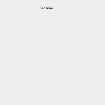
Ver todo
 QUÉ EVITAR
CIONES SUELE
EORARLAS