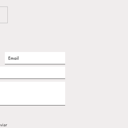
mociones que nadie quiere
. La tristeza, la ansiedad, la
, el miedo, la frustración o la
enza suelen vivirse como
 incómodo o desagradable.
 completamente normal
tar
viar