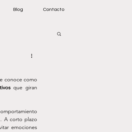
Blog
Contacto
, nos referimos a lo que comúnmente se conoce como 
tivos
 que giran 
omportamiento 
 A corto plazo 
vitar emociones 