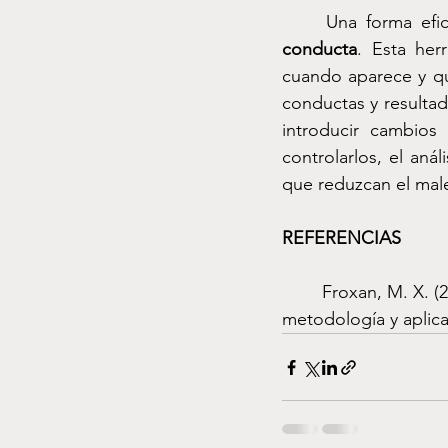
	Una forma ef
conducta
. Esta her
cuando aparece y qu
conductas y resulta
introducir cambios
controlarlos, el aná
que reduzcan el male
REFERENCIAS
	Froxan, M. X. (2020). Análisis funcional de la conducta humana: Concepto, 
metodología y aplic