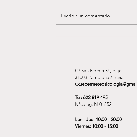
¿Por qué puede aparecer la
resaca emocional después de
Escribir un comentario...
San Fermín? No existe una única
explicación, pero sí hay varios
factores psicológicos y físicos
que ayudan a entender por qué
muchas personas exp
C/ San Fermin 34, bajo
31003 Pamplona / Iruña
uxueberruetepsicologia@gmai
Tel: 622 819 495
Nºcoleg: N-01852
Lun - Jue: 10:00 - 20:00
Viernes: 10:00 - 15:00