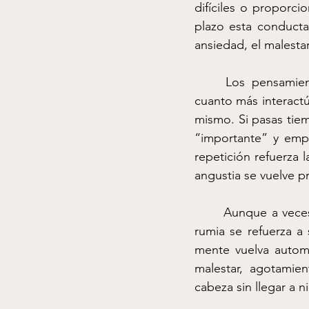
difíciles o proporci
plazo esta conducta
ansiedad, el malesta
	Los pensamientos funcionan de manera muy parecida al algoritmo de Instagram: 
cuanto más interactú
mismo. Si pasas tie
“importante” y empi
repetición refuerza 
angustia se vuelve 
	Aunque a veces creemos que pensar más nos ayudará a resolver algo, en realidad la 
rumia se refuerza a
mente vuelva autom
malestar, agotamie
cabeza sin llegar a n