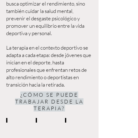
busca optimizar el rendimiento, sino
también cuidar la salud mental,
prevenir el desgaste psicológico y
promover un equilibrio entre la vida
deportiva y personal.
La terapia en el contexto deportivo se
adapta a cada etapa: desde jóvenes que
inician en el deporte, hasta
profesionales que enfrentan retos de
alto rendimiento o deportistas en
transición hacia la retirada.
¿CÓMO SE PUEDE
TRABAJAR DESDE LA
TERAPIA?
Ansiedad y estrés
Concentración y la atención
Autoconfianza y autoestima
Aprender
Entrenar
Fortalecer